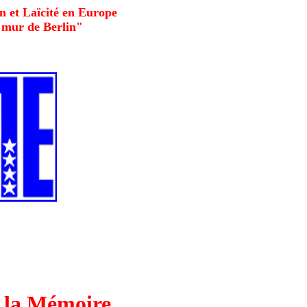
on et Laïcité en Europe
u mur de Berlin"
r la Mémoire