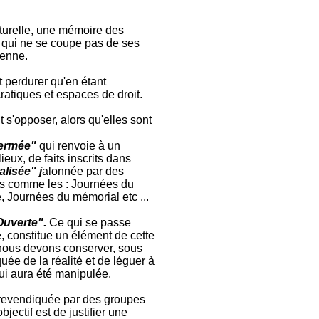
lturelle, une mémoire des
 qui ne se coupe pas de ses
éenne.
t perdurer qu'en étant
atiques et espaces de droit.
s'opposer, alors qu'elles sont
ermée"
qui renvoie à un
eux, de faits inscrits dans
alisée"
j
alonnée par des
es comme les : Journées du
, Journées du mémorial etc ...
Ouverte"
.
Ce qui se passe
 constitue un élément de cette
nous devons conserver, sous
uée de la réalité et de léguer à
i aura été manipulée.
t revendiquée par des groupes
jectif est de justifier une