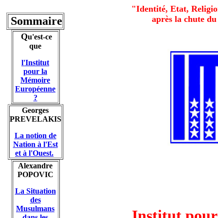
"Identité, Etat, Religi
après la chute d
Sommaire
Q
u'est-ce
que
l'Institut
pour la
Mémoire
Européenne
?
Georges
PREVELAKIS
La notion de
Nation à l'Est
et à l'Ouest.
Alexandre
POPOVIC
La Situation
des
Musulmans
Institut pou
dans les