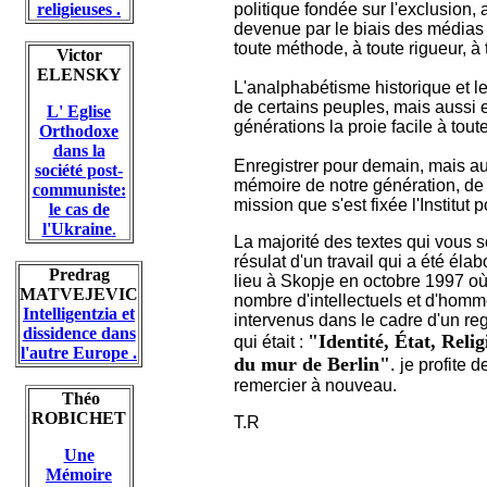
religieuses .
politique fondée sur l'exclusion, 
devenue par le biais des médias
toute méthode, à toute rigueur, à 
Victor
ELENSKY
L'analphabétisme historique et le
de certains peuples, mais aussi e
L' Eglise
générations la proie facile à tou
Orthodoxe
dans la
Enregistrer pour demain, mais au
société post-
mémoire de notre génération, de 
communiste:
mission que s'est fixée l'Institu
le cas de
l'Ukraine
.
La majorité des textes qui vous s
résulat d'un travail qui a été él
Predrag
lieu à Skopje en octobre 1997 où 
MATVEJEVIC
nombre d'intellectuels et d'homme
Intelligentzia et
intervenus dans le cadre d'un reg
dissidence dans
"Identité, État, Relig
qui était :
l'autre Europe .
du mur de Berlin"
.
je profite d
remercier à nouveau.
Théo
ROBICHET
T.R
Une
Mémoire