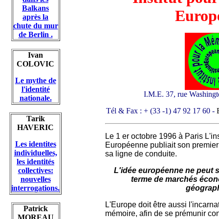
Balkans
Europ
après la
chute du mur
de Berlin .
Ivan
COLOVIC
Le mythe de
l'identité
I.M.E. 37, rue Washing
nationale.
Tél & Fax : + (33 -1) 47 92 17 60 -
Tarik
HAVERIC
Le 1 er octobre 1996 à Paris L'in
Les identites
Européenne publiait son premier 
individuelles,
sa ligne de conduite.
les identités
collectives:
L'idée européenne ne peut s
nouvelles
terme de marchés écon
interrogations.
géograp
L'Europe doit être aussi l'incarnat
Patrick
mémoire, afin de se prémunir con
MOREAU